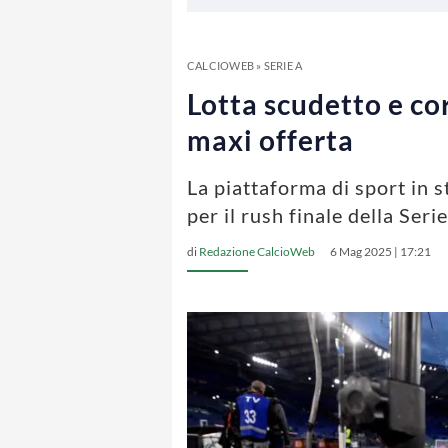
CALCIOWEB
»
SERIE A
Lotta scudetto e c
maxi offerta
La piattaforma di sport in 
per il rush finale della Seri
di
Redazione CalcioWeb
6 Mag 2025 | 17:21