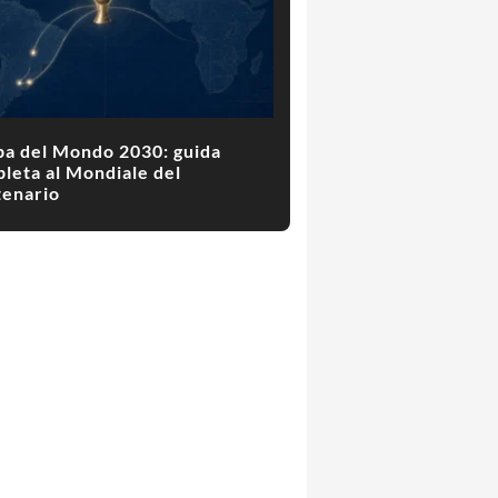
a del Mondo 2030: guida
leta al Mondiale del
enario