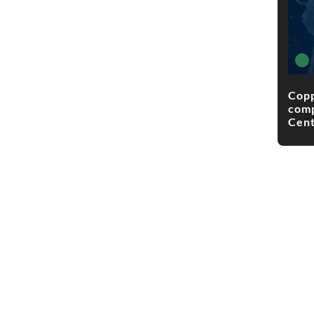
Copp
comp
Cent