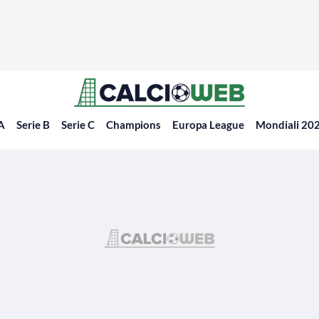
 A
Serie B
Serie C
Champions
Europa League
Mondiali 20