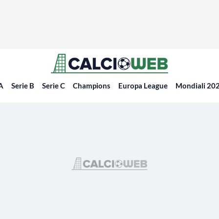
 A
Serie B
Serie C
Champions
Europa League
Mondiali 20