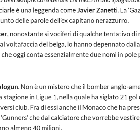
ciarle è una leggenda come
Javier Zanett
i. La ‘Ga
ssunto delle parole dell’ex capitano nerazzurro.
ter
, nonostante si vociferi di qualche tentativo di
dal voltafaccia del belga, lo hanno depennato dalla l
a che oggi conta essenzialmente due nomi in pole 
alogun
. Non è un mistero che il bomber anglo-ame
 stagione in Ligue 1, nella quale ha siglato 21 gol
iversi club. Fra di essi anche il Monaco che ha pr
i ‘Gunners’ che dal calciatore che vorrebbe vestire 
anno almeno 40 milioni.