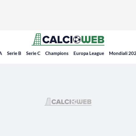
 A
Serie B
Serie C
Champions
Europa League
Mondiali 20