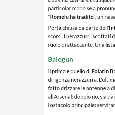
particolar modo se a pronun
“
Romelu ha tradito
“, un ria
Porta chiusa da parte dell’
In
scorsi. I nerazzurri, scottati 
ruolo di attaccante. Una list
Balogun
Il primo è quello di
Folarin B
dirigenza nerazzurra. L’ultima
fatto drizzare le antenne a d
all’Arsenal: doppio no, sia da
l’ostacolo principale: servir