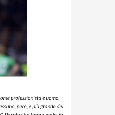
 Come professionista e uomo.
essuno, però, è più grande del
o
“. Parole che fanno male, in