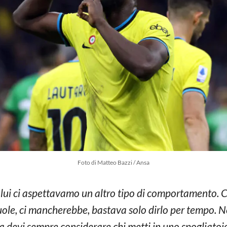
Foto di Matteo Bazzi / Ansa
er lui ci aspettavamo un altro tipo di comportamento.
uole, ci mancherebbe, bastava solo dirlo per tempo. N
a devi sempre considerare chi metti in uno spogliatoi