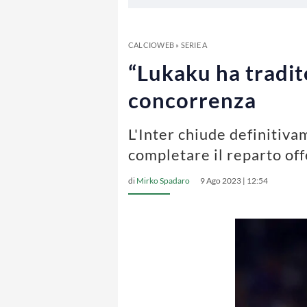
CALCIOWEB
»
SERIE A
“Lukaku ha tradit
concorrenza
L'Inter chiude definitiva
completare il reparto of
di
Mirko Spadaro
9 Ago 2023 | 12:54