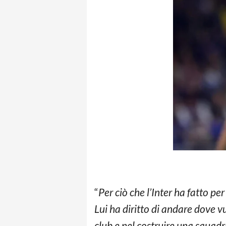
“
Per ciò che l’Inter ha fatto p
Lui ha diritto di andare dove v
club e nel costruire una squadr