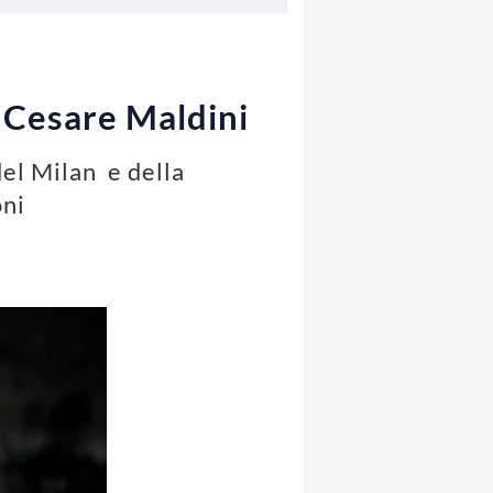
i Cesare Maldini
del Milan e della
oni