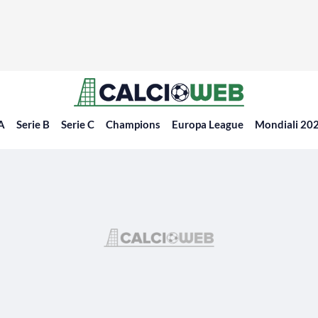
 A
Serie B
Serie C
Champions
Europa League
Mondiali 20