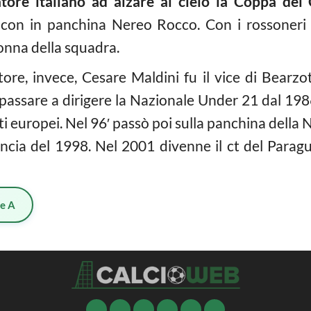
tore italiano ad alzare al cielo la Coppa dei
con in panchina Nereo Rocco. Con i rossoneri 
onna della squadra.
tore, invece, Cesare Maldini fu il vice di Bearzo
di passare a dirigere la Nazionale Under 21 dal 19
ti europei. Nel 96′ passò poi sulla panchina dell
rancia del 1998. Nel 2001 divenne il ct del Paragu
ie A