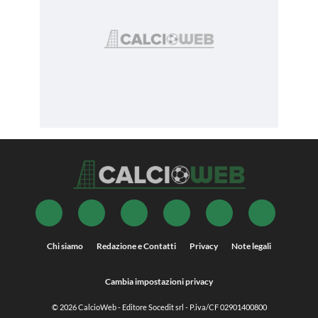
Chi siamo
Redazione e Contatti
Privacy
Note legali
Cambia impostazioni privacy
© 2026
CalcioWeb
- Editore Socedit srl - P.iva/CF 02901400800