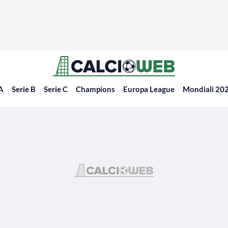
 A
Serie B
Serie C
Champions
Europa League
Mondiali 20