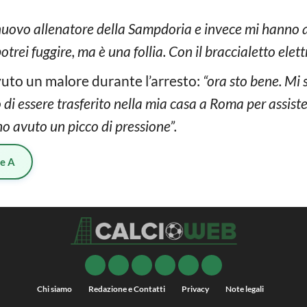
nuovo allenatore della Sampdoria e invece mi hanno 
trei fuggire, ma è una follia. Con il braccialetto elet
vuto un malore durante l’arresto:
“ora sto bene. Mi 
di essere trasferito nella mia casa a Roma per assiste
ho avuto un picco di pressione”.
ie A
Chi siamo
Redazione e Contatti
Privacy
Note legali