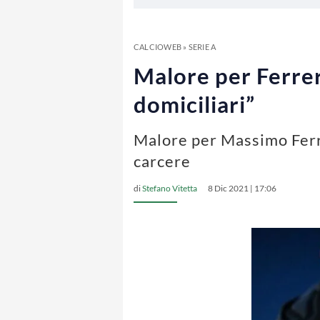
CALCIOWEB
»
SERIE A
Malore per Ferrer
domiciliari”
Malore per Massimo Ferre
carcere
di
Stefano Vitetta
8 Dic 2021 | 17:06