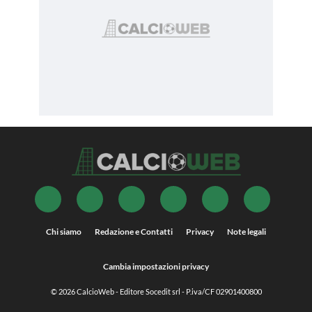
Chi siamo
Redazione e Contatti
Privacy
Note legali
Cambia impostazioni privacy
© 2026
CalcioWeb
- Editore Socedit srl - P.iva/CF 02901400800