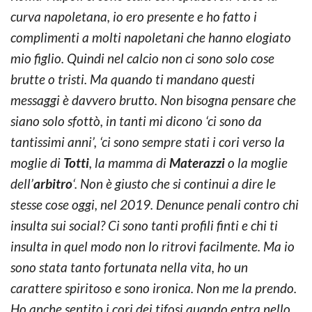
curva napoletana, io ero presente e ho fatto i
complimenti a molti napoletani che hanno elogiato
mio figlio. Quindi nel calcio non ci sono solo cose
brutte o tristi. Ma quando ti mandano questi
messaggi è davvero brutto. Non bisogna pensare che
siano solo sfottò, in tanti mi dicono ‘ci sono da
tantissimi anni’, ‘ci sono sempre stati i cori verso la
moglie di
Totti
, la mamma di
Materazzi
o la moglie
dell’
arbitro
‘. Non è giusto che si continui a dire le
stesse cose oggi, nel 2019. Denunce penali contro chi
insulta sui social? Ci sono tanti profili finti e chi ti
insulta in quel modo non lo ritrovi facilmente. Ma io
sono stata tanto fortunata nella vita, ho un
carattere spiritoso e sono ironica. Non me la prendo.
Ho anche sentito i cori dei tifosi quando entra nello