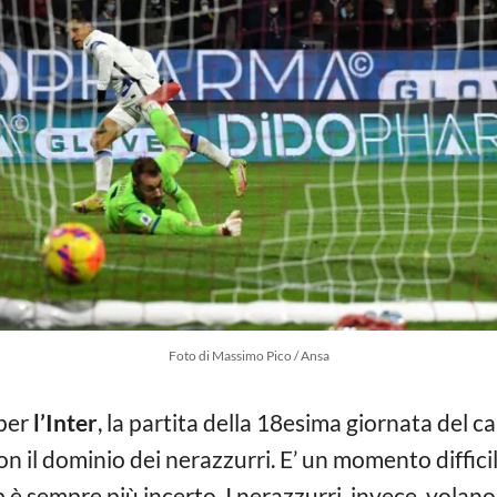
Foto di Massimo Pico / Ansa
 per
l’Inter
, la partita della 18esima giornata del 
on il dominio dei nerazzurri. E’ un momento diffici
 è sempre più incerto. I nerazzurri, invece, volano