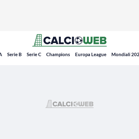
 A
Serie B
Serie C
Champions
Europa League
Mondiali 20