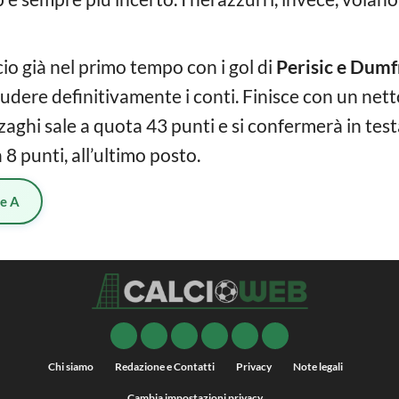
cio già nel primo tempo con i gol di
Perisic e Dumf
udere definitivamente i conti. Finisce con un nett
zaghi sale a quota 43 punti e si confermerà in test
8 punti, all’ultimo posto.
ie A
Chi siamo
Redazione e Contatti
Privacy
Note legali
Cambia impostazioni privacy