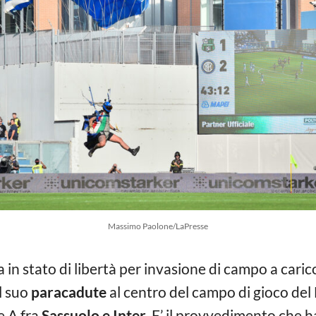
Massimo Paolone/LaPresse
 in stato di libertà per invasione di campo a caric
l suo
paracadute
al centro del campo di gioco del
e A fra
Sassuolo e Inter
. E’ il provvedimento che h