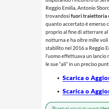
Reggio Emilia, Antonio Sbor
trovandosi
fuori traiettoria
quanto accertato è emerso ch
proprio al fine di atterrare a
notturna e ha oltre mille voli
stabilito nel 2016 a Reggio E
l’uomo effettuava un lancio 
le sue “ali” in un preciso pun
Scarica o Aggio
Scarica o Aggio
Leggi gli articoli più recenti di
Ser