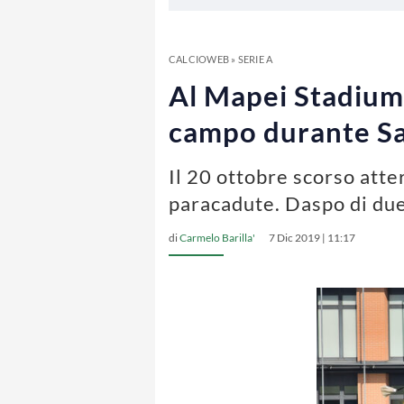
CALCIOWEB
»
SERIE A
Al Mapei Stadium 
campo durante Sa
Il 20 ottobre scorso atte
paracadute. Daspo di due
di
Carmelo Barilla'
7 Dic 2019 | 11:17