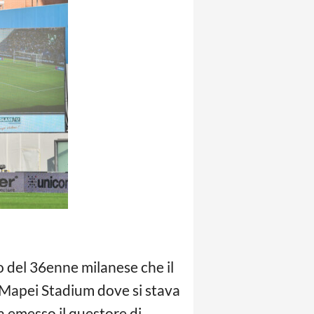
o del 36enne milanese che il
 Mapei Stadium dove si stava
a emesso il questore di