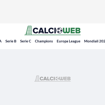
 A
Serie B
Serie C
Champions
Europa League
Mondiali 20