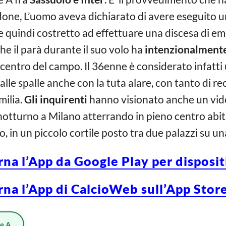
done, L’uomo aveva dichiarato di avere eseguito 
e quindi costretto ad effettuare una discesa di 
e il parà durante il suo volo ha
intenzionalment
l centro del campo. Il 36enne è considerato infatti 
 alle spalle anche con la tuta alare, con tanto di re
milia.
Gli inquirenti
hanno visionato anche un video
notturno a Milano atterrando in pieno centro abita
to, in un piccolo cortile posto tra due palazzi su un
rna l’App da Google Play per disposi
rna l’App di CalcioWeb sull’App Store
ie A