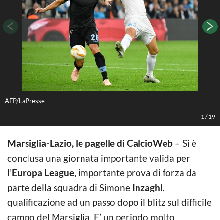
AFP/LaPresse
K
1
/
19
Marsiglia-Lazio, le pagelle di CalcioWeb
– Si è
conclusa una giornata importante valida per
l’
Europa League
, importante prova di forza da
parte della squadra di Simone
Inzaghi
,
qualificazione ad un passo dopo il blitz sul difficile
campo del Marsiglia. E’ un periodo molto