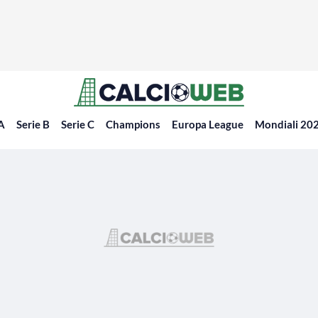
 A
Serie B
Serie C
Champions
Europa League
Mondiali 20