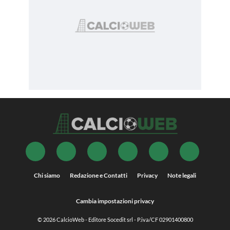
Chi siamo
Redazione e Contatti
Privacy
Note legali
Cambia impostazioni privacy
© 2026
CalcioWeb
- Editore Socedit srl - P.iva/CF 02901400800