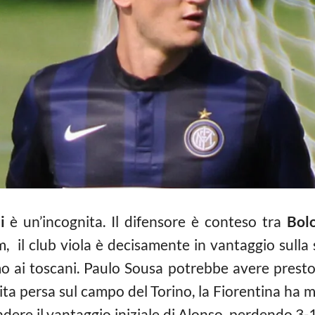
i
è un’incognita. Il difensore è conteso tra
Bol
, il club viola è decisamente in vantaggio sulla s
mo ai toscani. Paulo Sousa potrebbe avere presto 
tita persa sul campo del Torino, la Fiorentina ha
endere il vantaggio iniziale di Alonso, perdendo 3