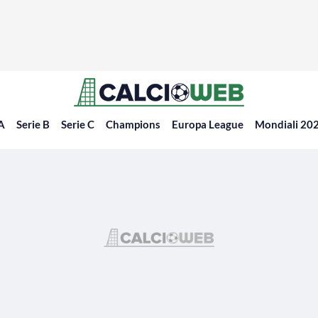
 A
Serie B
Serie C
Champions
Europa League
Mondiali 20