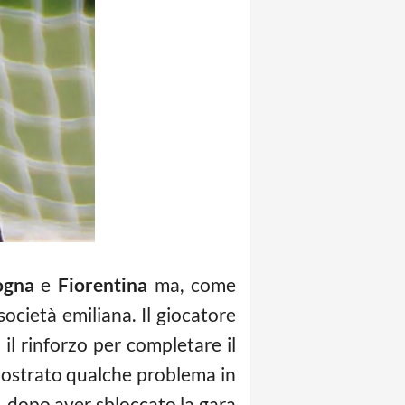
ogna
e
Fiorentina
ma, come
ocietà emiliana. Il giocatore
il rinforzo per completare il
 mostrato qualche problema in
-1 dopo aver sbloccato la gara