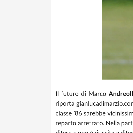
Il futuro di Marco
Andreoll
riporta gianlucadimarzio.com
classe ’86 sarebbe vicinissi
reparto arretrato. Nella par
difesa e non è riuscita a dif