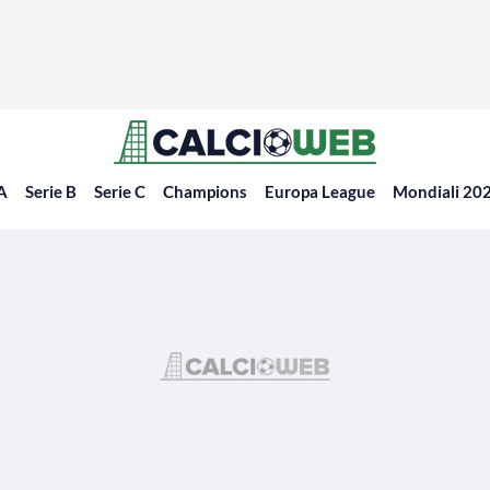
 A
Serie B
Serie C
Champions
Europa League
Mondiali 20