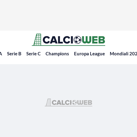
 A
Serie B
Serie C
Champions
Europa League
Mondiali 20