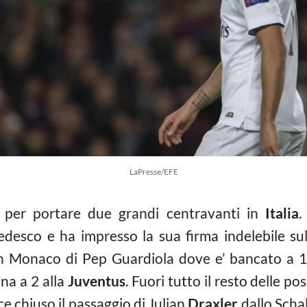
LaPresse/EFE
 per portare due grandi centravanti in
Italia
.
edesco e ha impresso la sua firma indelebile sull
 Monaco di Pep Guardiola dove e’ bancato a 1,
na a 2 alla
Juventus
. Fuori tutto il resto delle po
 chiuso il passaggio di Julian
Draxler
dallo Scha