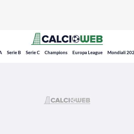
 A
Serie B
Serie C
Champions
Europa League
Mondiali 20