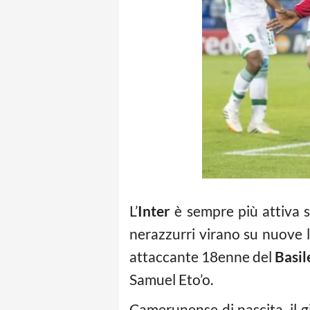
L’
Inter
è sempre più attiva s
nerazzurri virano su nuove le
attaccante 18enne del
Basil
Samuel Eto’o.
Camerunense di nascita, il 