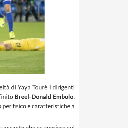
ltà di Yaya Tourè i dirigenti
finito
Breel-Donald Embolo
,
 per fisico e caratteristiche a
taccante che sa svariare sul