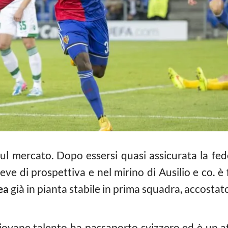
ul mercato. Dopo essersi quasi assicurata la fede
ve di prospettiva e nel mirino di Ausilio e co. è 
ea
già in pianta stabile in prima squadra, accostato
giovane talento ha passaporto svizzero ed è un at