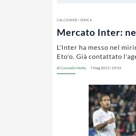
CALCIOWEB
»
SERIE A
Mercato Inter: ne
L'Inter ha messo nel mir
Eto'o. Già contattato l'a
di
Consuelo Motta
7 Mag 2015 | 19:03