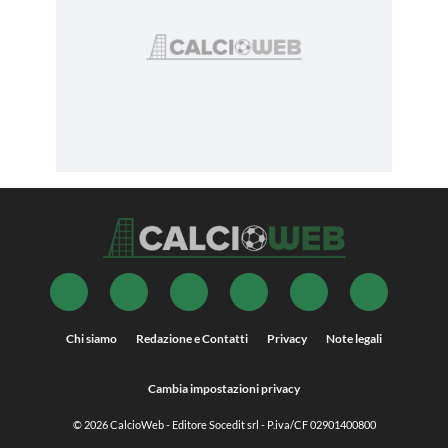
Chi siamo
Redazione e Contatti
Privacy
Note legali
Cambia impostazioni privacy
© 2026
CalcioWeb
- Editore Socedit srl - P.iva/CF 02901400800