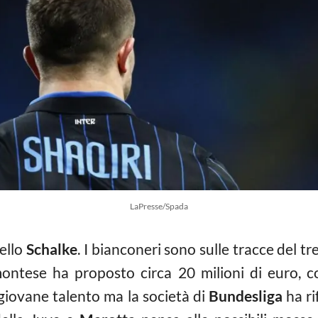
LaPresse/Spada
dello
Schalke
. I bianconeri sono sulle tracce del 
emontese ha proposto circa 20 milioni di euro, c
 giovane talento ma la società di
Bundesliga
ha ri