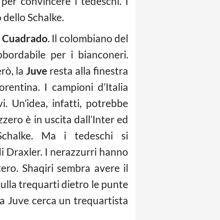
per convincere i tedeschi. I
 dello Schalke.
a
Cuadrado
. Il colombiano del
bordabile per i bianconeri.
rò, la
Juve
resta alla finestra
iorentina. I campioni d’Italia
 Un’idea, infatti, potrebbe
izzero è in uscita dall’Inter ed
Schalke. Ma i tedeschi si
i Draxler. I nerazzurri hanno
ero. Shaqiri sembra avere il
sulla trequarti dietro le punte
La Juve cerca un trequartista