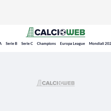
 A
Serie B
Serie C
Champions
Europa League
Mondiali 20