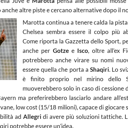
 della Juve e
Marotta
pensa alle possibili mosse 
 anche altre piste e cercano alternative dopo il no
Marotta continua a tenere calda la pist
Chelsea sembra essere il colpo più ab
Come riporta la Gazzetta dello Sport, pe
anche per
Gotze
e
Isco
, oltre all’ex F
potrebbero anche virare su nomi nuovi.
essere quella che porta a
Shaqiri
. Lo sv
è finito proprio nel mirino dello 
muoverebbero solo in caso di cessione d
Bayern ma preferirebbero lasciarlo andare all’est
ovane, low cost (15/18 milioni), capace di giocare 
bilità ad
Allegri
di avere più soluzioni tattiche. 
qiri potrebbe essere un’idea.