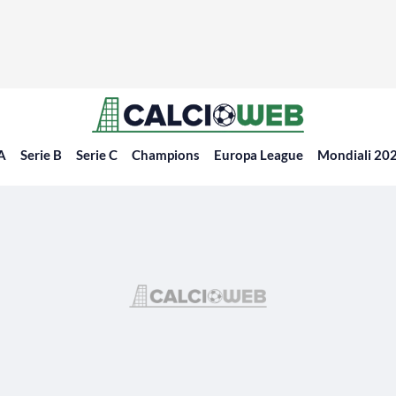
 A
Serie B
Serie C
Champions
Europa League
Mondiali 20