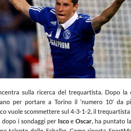
centra sulla ricerca del trequartista. Dopo la
ano per portare a Torino il ‘numero 10’ da pia
ico vuole scommettere sul 4-3-1-2, il trequartista 
e, dopo i sondaggi per
Isco
e
Oscar
, ha puntato 
ane talento dello Schalke. Come riporta SportMe