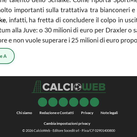
lto importanti sulla trattativa tra bianconeri e 
ke
, infatti, ha fretta di concludere il colpo in usc
atum alla Juve: o 30 milioni di euro per Draxler o s
ore e non vuole superare i 25 milioni di euro propo
ie A
Chi siamo
Redazione e Contatti
Privacy
Note legali
Cambia impostazioni privacy
© 2026
CalcioWeb
- Editore Socedit srl - P.iva/CF 02901400800