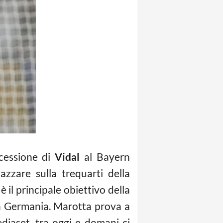
 cessione di
Vidal
al Bayern
zzare sulla trequarti della
è il principale obiettivo della
la Germania. Marotta prova a
diaset, tra oggi e domani ci