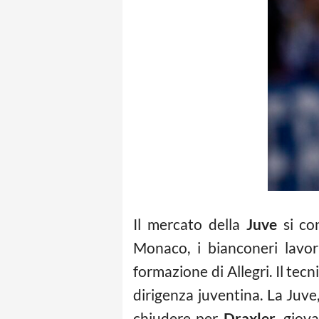
Il mercato della
Juve
si con
Monaco, i bianconeri lavor
formazione di Allegri. Il tecn
dirigenza juventina. La Juv
chiudere per
Draxler
, giov