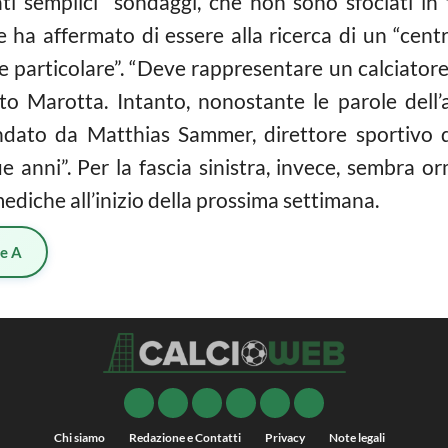
i semplici “sondaggi, che non sono sfociati in t
e ha affermato di essere alla ricerca di un “cent
 particolare”. “Deve rappresentare un calciatore 
to Marotta. Intanto, nonostante le parole dell’
lindato da Matthias Sammer, direttore sportiv
ue anni”. Per la fascia sinistra, invece, sembra o
mediche all’inizio della prossima settimana.
ie A
Chi siamo
Redazione e Contatti
Privacy
Note legali