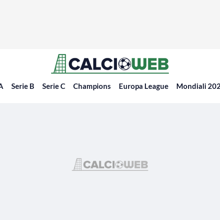
 A
Serie B
Serie C
Champions
Europa League
Mondiali 20