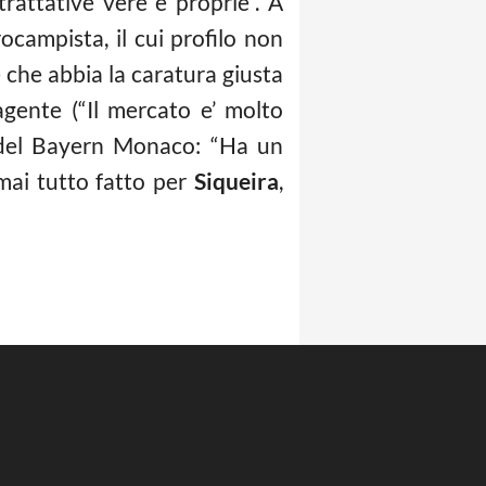
rattative vere e proprie”. A
rocampista, il cui profilo non
che abbia la caratura giusta
agente (“Il mercato e’ molto
o del Bayern Monaco: “Ha un
rmai tutto fatto per
Siqueira
,