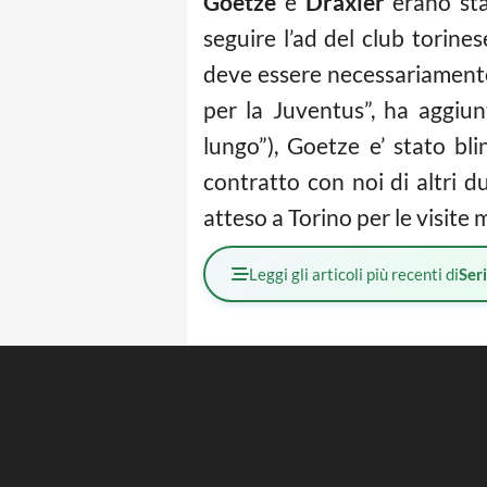
Goetze
e
Draxler
erano stat
seguire l’ad del club torines
deve essere necessariamente
per la Juventus”, ha aggiun
lungo”), Goetze e’ stato b
contratto con noi di altri d
atteso a Torino per le visite 
Leggi gli articoli più recenti di
Ser