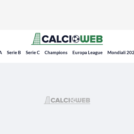
 A
Serie B
Serie C
Champions
Europa League
Mondiali 20