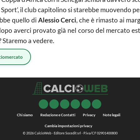
lo Sport’, il club capitolino si starebbe muovendo p
ebbe quello di
Alessio Cerci
, che è rimasto ai marg
dopo averci provato già nel corso del mercato est
? Staremo a vedere.
ciomercato
Chi siamo
Redazione e Contatti
Privacy
Note legali
Cambia impostazioni privacy
© 2026
CalcioWeb
- Editore Socedit srl - P.iva/CF 02901400800