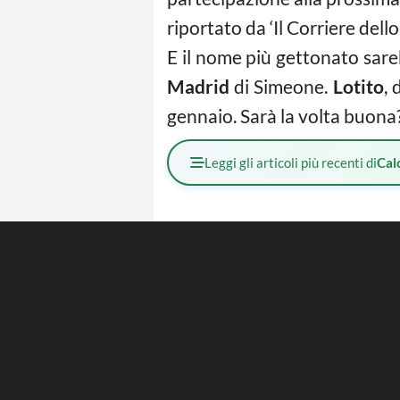
riportato da ‘Il Corriere del
E il nome più gettonato sar
Madrid
di Simeone.
Lotito
, 
gennaio. Sarà la volta buona
Leggi gli articoli più recenti di
Cal