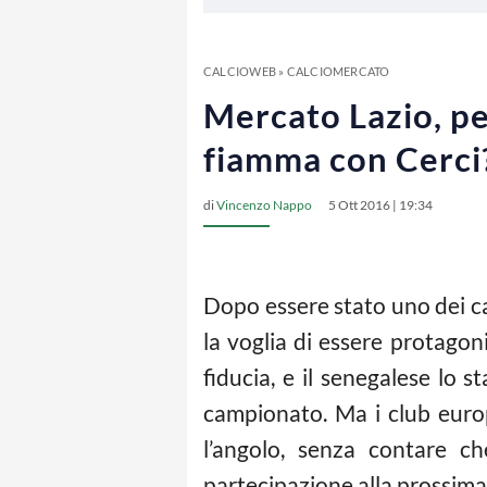
CALCIOWEB
»
CALCIOMERCATO
Mercato Lazio, per
fiamma con Cerci
di
Vincenzo Nappo
5 Ott 2016 | 19:34
Dopo essere stato uno dei cas
la voglia di essere protagon
fiducia, e il senegalese lo s
campionato. Ma i club europ
l’angolo, senza contare c
partecipazione alla prossima