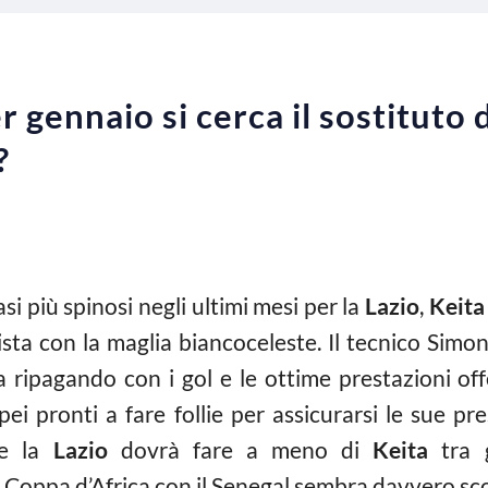
 gennaio si cerca il sostituto d
?
i più spinosi negli ultimi mesi per la
Lazio
,
Keita
ista con la maglia biancoceleste. Il tecnico Simo
ta ripagando con i gol e le ottime prestazioni of
ei pronti a fare follie per assicurarsi le sue pr
he la
Lazio
dovrà fare a meno di
Keita
tra g
 Coppa d’Africa con il Senegal sembra davvero sc