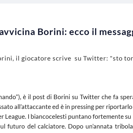
avvicina Borini: ecco il messag
orini, il giocatore scrive su Twitter: "sto t
do”), è il post di Borini su Twitter che fa sperare
sato all’attaccante ed è in pressing per riportarl
ier League. I biancocelesti puntano fortemente su 
ul futuro del calciatore. Dopo un’annata tribola