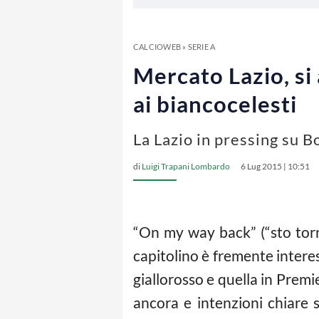
CALCIOWEB
»
SERIE A
Mercato Lazio, si 
ai biancocelesti
La Lazio in pressing su B
di
Luigi Trapani Lombardo
6 Lug 2015 | 10:51
“On my way back” (“sto tornan
capitolino è fremente interes
giallorosso e quella in Prem
ancora e intenzioni chiare s