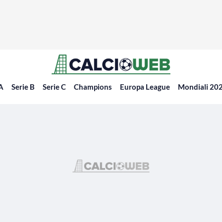
 A
Serie B
Serie C
Champions
Europa League
Mondiali 20