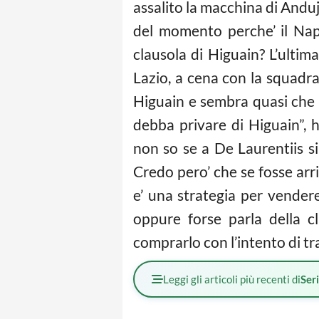
assalito la macchina di Anduj
del momento perche’ il Napo
clausola di Higuain? L’ultim
Lazio, a cena con la squadra 
Higuain e sembra quasi che l
debba privare di Higuain”, 
non so se a De Laurentiis si
Credo pero’ che se fosse arr
e’ una strategia per vender
oppure forse parla della c
comprarlo con l’intento di tr
Leggi gli articoli più recenti di
Ser