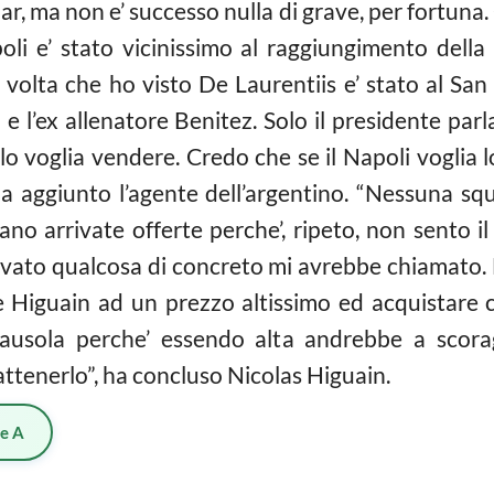
ar, ma non e’ successo nulla di grave, per fortuna. 
li e’ stato vicinissimo al raggiungimento dell
a volta che ho visto De Laurentiis e’ stato al San
e l’ex allenatore Benitez. Solo il presidente parla
o voglia vendere. Credo che se il Napoli voglia l
ha aggiunto l’agente dell’argentino. “Nessuna sq
ano arrivate offerte perche’, ripeto, non sento 
ivato qualcosa di concreto mi avrebbe chiamato. 
e Higuain ad un prezzo altissimo ed acquistare co
lausola perche’ essendo alta andrebbe a scorag
attenerlo”, ha concluso Nicolas Higuain.
ie A