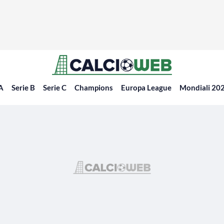
 A
Serie B
Serie C
Champions
Europa League
Mondiali 20