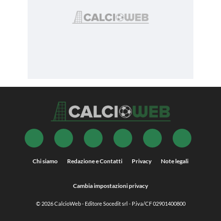
Chi siamo
Redazione e Contatti
Privacy
Note legali
Cambia impostazioni privacy
© 2026
CalcioWeb
- Editore Socedit srl - P.iva/CF 02901400800