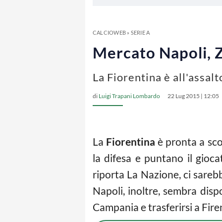
CALCIOWEB
»
SERIE A
Mercato Napoli, Zu
La Fiorentina è all'assalt
di
Luigi Trapani Lombardo
22 Lug 2015 | 12:05
La
Fiorentina
è pronta a sc
la difesa e puntano il gioc
riporta La Nazione, ci sarebb
Napoli, inoltre, sembra dispo
Campania e trasferirsi a Fire