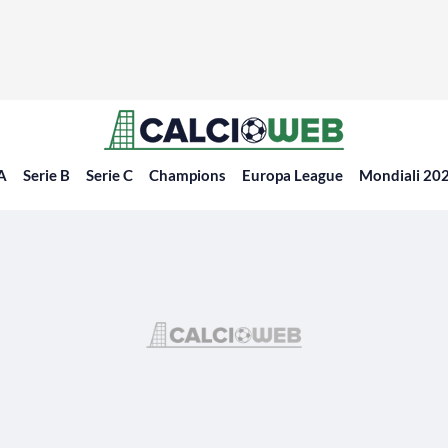
 A
Serie B
Serie C
Champions
Europa League
Mondiali 20