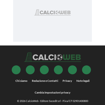
Chi siamo
Redazione e Contatti
Privacy
Note legali
Cambia impostazioni privacy
© 2026
CalcioWeb
- Editore Socedit srl - P.iva/CF 02901400800