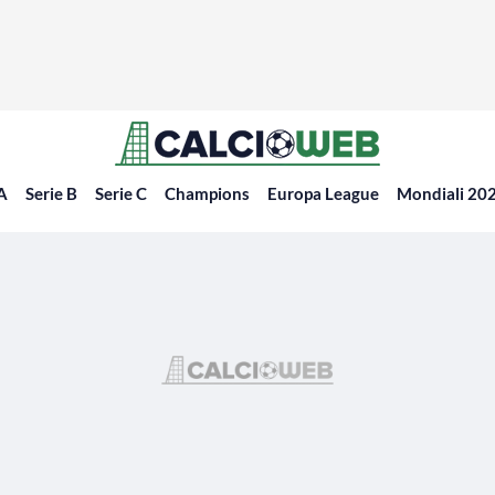
 A
Serie B
Serie C
Champions
Europa League
Mondiali 20