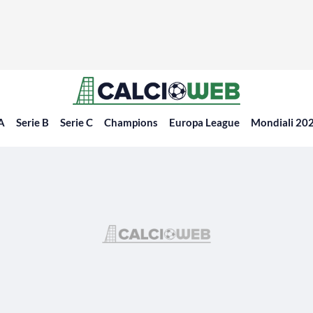
 A
Serie B
Serie C
Champions
Europa League
Mondiali 20