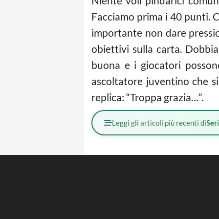
Niente voli pindarici comu
Facciamo prima i 40 punti. 
importante non dare pressi
obiettivi sulla carta. Dobb
buona e i giocatori posson
ascoltatore juventino che s
replica: “Troppa grazia…”.
Leggi gli articoli più recenti di
Ser