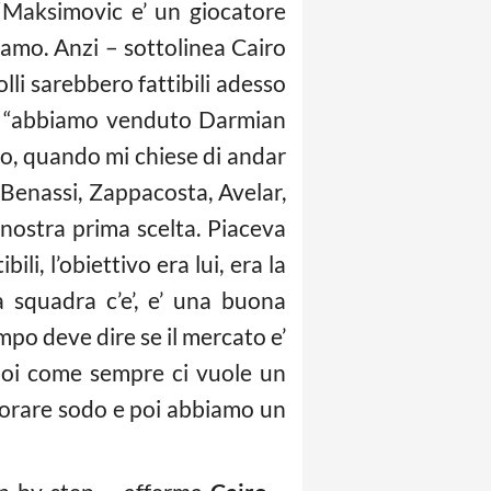
 “Maksimovic e’ un giocatore
iamo. Anzi – sottolinea Cairo
lli sarebbero fattibili adesso
he “abbiamo venduto Darmian
rso, quando mi chiese di andar
 Benassi, Zappacosta, Avelar,
 nostra prima scelta. Piaceva
li, l’obiettivo era lui, era la
 squadra c’e’, e’ una buona
po deve dire se il mercato e’
poi come sempre ci vuole un
avorare sodo e poi abbiamo un