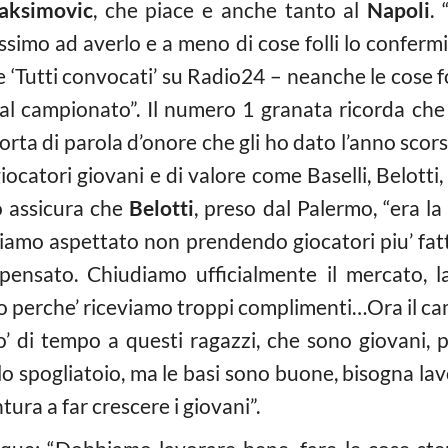
aksimovic
, che piace e anche tanto al
Napoli
.
ssimo ad averlo e a meno di cose folli lo conferm
 ‘Tutti convocati’ su Radio24 – neanche le cose fo
 al campionato”. Il numero 1 granata ricorda c
orta di parola d’onore che gli ho dato l’anno sco
ocatori giovani e di valore come Baselli, Belotti,
o assicura che
Belotti
, preso dal Palermo, “era la
iamo aspettato non prendendo giocatori piu’ fattibi
ensato. Chiudiamo ufficialmente il mercato, la
o perche’ riceviamo troppi complimenti…Ora il cam
 di tempo a questi ragazzi, che sono giovani, 
 lo spogliatoio, ma le basi sono buone, bisogna l
ra a far crescere i giovani”.