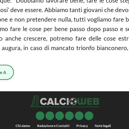
nque: “Dobbiamo lavorare bene, fare le cose st
Cosi’ deve essere. Abbiamo tanti giovani che devo
one e non pretendere nulla, tutti vogliamo fare
iamo fare le cose per bene passo dopo passo e s
o anche crescere, potremo fare delle cose est
i augura, in caso di mancato trionfo bianconero,
ie A
Chi siamo
Redazione e Contatti
Privacy
Note legali