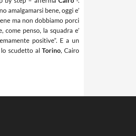
ep by step – afferma
Cairo
-.
no amalgamarsi bene, oggi e’
 bene ma non dobbiamo porci
e, come penso, la squadra e’
remamente positive”. E a un
 lo scudetto al
Torino
, Cairo