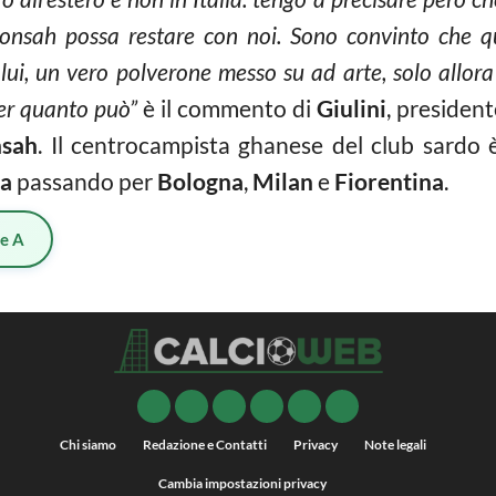
Donsah possa restare con noi. Sono convinto che q
ui, un vero polverone messo su ad arte, solo allora 
er quanto può”
è il commento di
Giulini
, presiden
sah
. Il centrocampista ghanese del club sardo è
ea
passando per
Bologna
,
Milan
e
Fiorentina
.
ie A
Chi siamo
Redazione e Contatti
Privacy
Note legali
Cambia impostazioni privacy