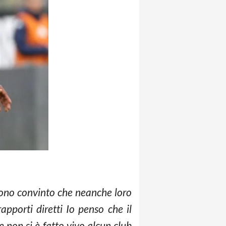
sono convinto che neanche loro
pporti diretti Io penso che il
e non si è fatto vivo alcun club