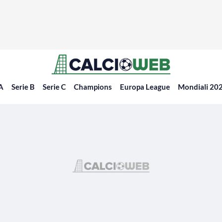
 A
Serie B
Serie C
Champions
Europa League
Mondiali 20