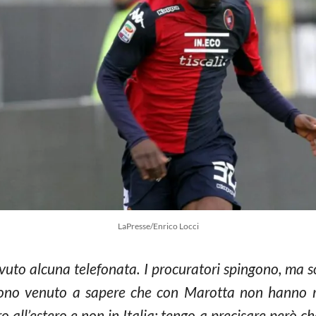
LaPresse/Enrico Locci
evuto alcuna telefonata. I procuratori spingono, ma 
 sono venuto a sapere che con Marotta non hanno ra
 all’estero e non in Italia: tengo a precisare però ch