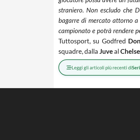
straniero. Non escludo che 
bagarre di mercato attorno a l
campionato e potrà rendere p
Tuttosport, su Godfred
Don
squadre, dalla
Juve
al
Chels
Leggi gli articoli più recenti di
Ser