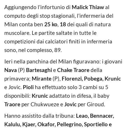
Aggiungendo l’infortunio di
Malick Thiaw
al
computo degli stop stagionali, l’infermeria del
Milan conta ben
25 ko
,
18
dei quali di natura
muscolare. Le partite saltate in tutte le
competizioni dai calciatori finiti in infermeria
sono, nel complesso, 89.
Ieri nella panchina del Milan figuravano: i giovani
Nava
(P)
Bartesaghi
e
Chake Traore
della
primavera;
Mirante
(P),
Florenzi, Pobega, Krunic
e Jovic.
Pioli
ha effettuato solo 3 cambi su 5
disponibili:
Krunic
adattato in difesa, il baby
Traore
per Chukwueze e
Jovic
per Giroud.
Hanno assistito dalla tribuna:
Leao, Bennacer,
Kalulu, Kjaer, Okafor, Pellegrino, Sportiello e