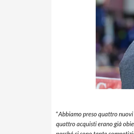
“
Abbiamo preso quattro nuovi g
quattro acquisti erano già obie
perché ci sono tante competizi