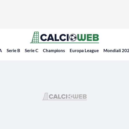
 A
Serie B
Serie C
Champions
Europa League
Mondiali 20