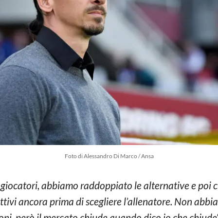
Foto di Alessandro Di Marco / Ansa
iocatori, abbiamo raddoppiato le alternative e poi c’
ttivi ancora prima di scegliere l’allenatore. Non abb
oni, però il mercato chiude quando dico io che chiude