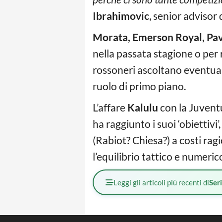
Ibrahimovic
, senior advisor
Morata, Emerson Royal, Pav
nella passata stagione o per r
rossoneri ascoltano eventua
ruolo di primo piano.
L’affare
Kalulu
con la Juventus
ha raggiunto i suoi ‘obiettivi
(Rabiot? Chiesa?) a costi ragi
l’equilibrio tattico e numeri
Leggi gli articoli più recenti di
Ser