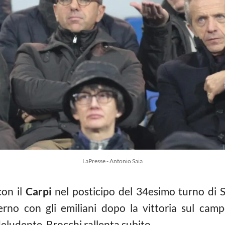
LaPresse - Antonio Saia
con il
Carpi
nel posticipo del 34esimo turno di S
nterno con gli emiliani dopo la vittoria sul ca
deludente. Brocchi rallenta subito.