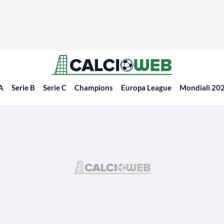
 A
Serie B
Serie C
Champions
Europa League
Mondiali 20