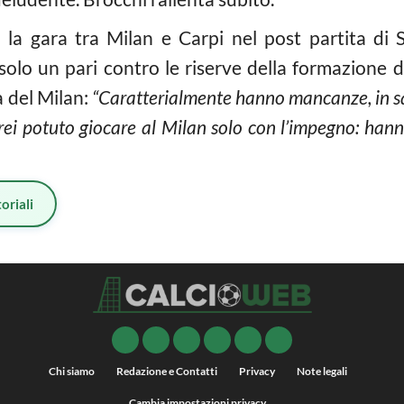
a gara tra Milan e Carpi nel post partita di S
olo un pari contro le riserve della formazione d
a del Milan:
“Caratterialmente hanno mancanze, in sq
rei potuto giocare al Milan solo con l’impegno: hann
oriali
Chi siamo
Redazione e Contatti
Privacy
Note legali
Cambia impostazioni privacy