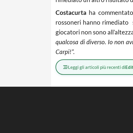
Costacurta
ha commentato l
rossoneri hanno rimediato s
giocatori non sono all’altezz
qualcosa di diverso. Io non av
Carpi!”.
Leggi gli articoli più recenti di
Edit