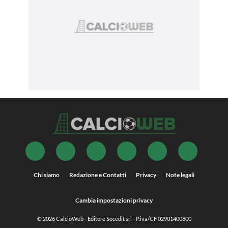
Chi siamo
Redazione e Contatti
Privacy
Note legali
Cambia impostazioni privacy
© 2026
CalcioWeb
- Editore Socedit srl - P.iva/CF 02901400800