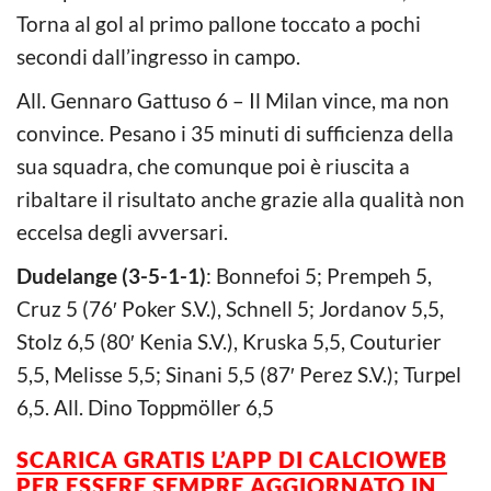
Torna al gol al primo pallone toccato a pochi
secondi dall’ingresso in campo.
All. Gennaro Gattuso 6 – Il Milan vince, ma non
convince. Pesano i 35 minuti di sufficienza della
sua squadra, che comunque poi è riuscita a
ribaltare il risultato anche grazie alla qualità non
eccelsa degli avversari.
Dudelange (3-5-1-1)
: Bonnefoi 5; Prempeh 5,
Cruz 5 (76′ Poker S.V.), Schnell 5; Jordanov 5,5,
Stolz 6,5 (80′ Kenia S.V.), Kruska 5,5, Couturier
5,5, Melisse 5,5; Sinani 5,5 (87′ Perez S.V.); Turpel
6,5. All. Dino Toppmöller 6,5
SCARICA GRATIS L’
APP DI CALCIOWEB
PER ESSERE SEMPRE AGGIORNATO IN