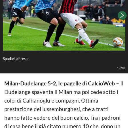
Spada/LaPresse
S
1
/
53
Milan-Dudelange 5-2, le pagelle di CalcioWeb –
Il
Dudelange spaventa il Milan ma poi cede sotto i
colpi di Calhanoglu e compagni. Ottima
prestazione dei lussemburghesi, che a tratti
hanno fatto vedere del buon calcio. Tra i padroni
di casa bene il già citato numero 10 che, dopo un