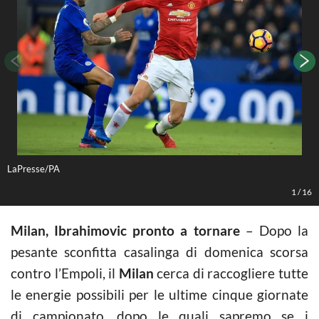
LaPresse/PA
L
1
/
16
Milan, Ibrahimovic pronto a tornare
– Dopo la
pesante sconfitta casalinga di domenica scorsa
contro l’Empoli, il
Milan
cerca di raccogliere tutte
le energie possibili per le ultime cinque giornate
di campionato, dopo le quali sapremo se i