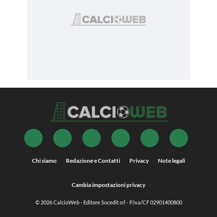
Chi siamo
Redazione e Contatti
Privacy
Note legali
Cambia impostazioni privacy
© 2026
CalcioWeb
- Editore Socedit srl - P.iva/CF 02901400800