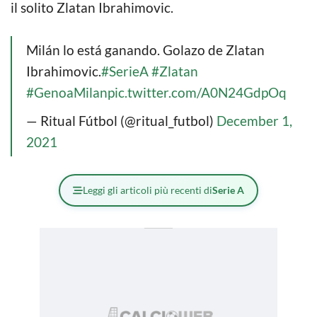
il solito Zlatan Ibrahimovic.
Milán lo está ganando. Golazo de Zlatan
Ibrahimovic.
#SerieA
#Zlatan
#GenoaMilan
pic.twitter.com/A0N24GdpOq
— Ritual Fútbol (@ritual_futbol)
December 1,
2021
Leggi gli articoli più recenti di
Serie A