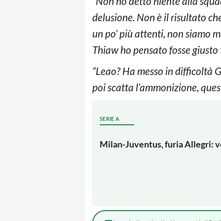
“Non ho detto niente alla squa
delusione. Non è il risultato c
un po’ più attenti, non siamo ma
Thiaw ho pensato fosse giusto 
“Leao? Ha messo in difficoltà Ga
poi scatta l’ammonizione, questa
SERIE A
Milan-Juventus, furia Allegri: 