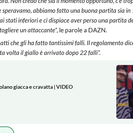
dra. Non credo che sia il momento opportuno, c’è tro
he speravamo, abbiamo fatto una buona partita sia in 1
i stati inferiori e ci dispiace aver perso una partita d
togliere un attaccante”,
le parole a DAZN.
tti che gli ha fatto tantissimi falli. Il regolamento dic
 volta il giallo è arrivato dopo 22 falli”.
volano giacca e cravatta | VIDEO