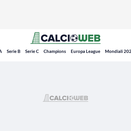
 A
Serie B
Serie C
Champions
Europa League
Mondiali 20