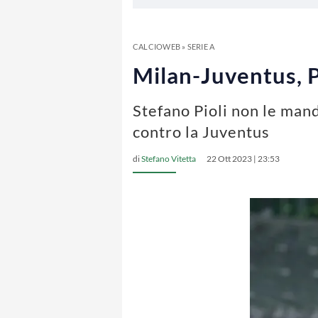
CALCIOWEB
»
SERIE A
Milan-Juventus, Pi
Stefano Pioli non le mand
contro la Juventus
di
Stefano Vitetta
22 Ott 2023 | 23:53