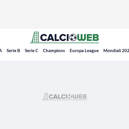
 A
Serie B
Serie C
Champions
Europa League
Mondiali 20