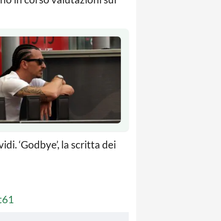
i. ‘Godbye’, la scritta dei
t61