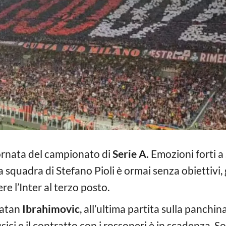
iornata del campionato di
Serie A.
Emozioni forti a 
 squadra di Stefano Pioli è ormai senza obiettivi, 
re l’Inter al terzo posto.
Zlatan
Ibrahimovic
, all’ultima partita sulla panchi
sici e il contratto con i rossoneri è in scadenza. S