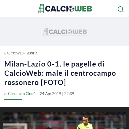
CALCIOWEB
»
SERIE A
Milan-Lazio 0-1, le pagelle di
CalcioWeb: male il centrocampo
rossonero [FOTO]
di
Consolato Cicciù
24 Apr 2019 | 22:39