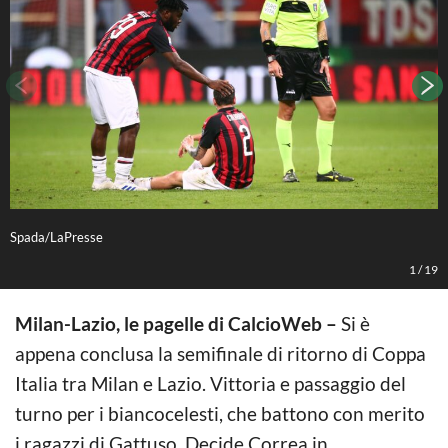
Spada/LaPresse
C
1
/
19
Milan-Lazio, le pagelle di CalcioWeb –
Si è
appena conclusa la semifinale di ritorno di Coppa
Italia tra Milan e Lazio. Vittoria e passaggio del
turno per i biancocelesti, che battono con merito
i ragazzi di Gattuso. Decide Correa in