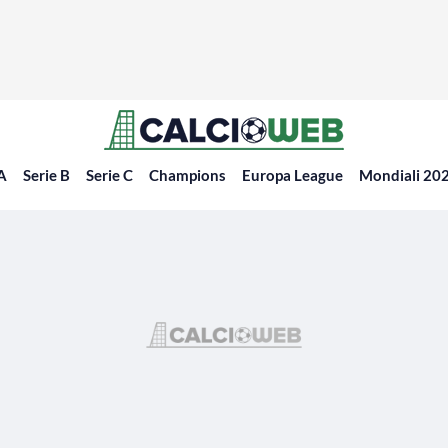
 A
Serie B
Serie C
Champions
Europa League
Mondiali 20