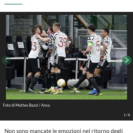
Foto di Matteo Bazzi / Ansa
F
1
/
8
Non sono mancate le emozioni nel ritorno degli