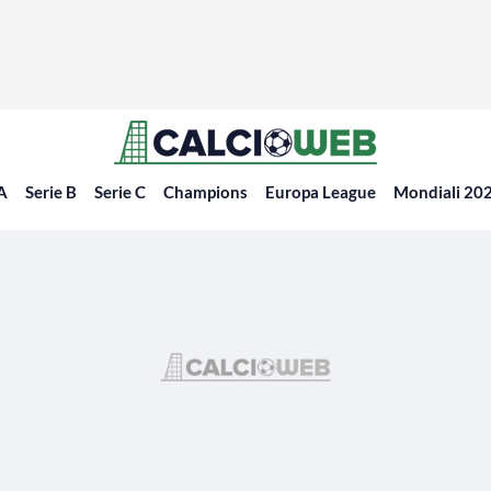
 A
Serie B
Serie C
Champions
Europa League
Mondiali 20