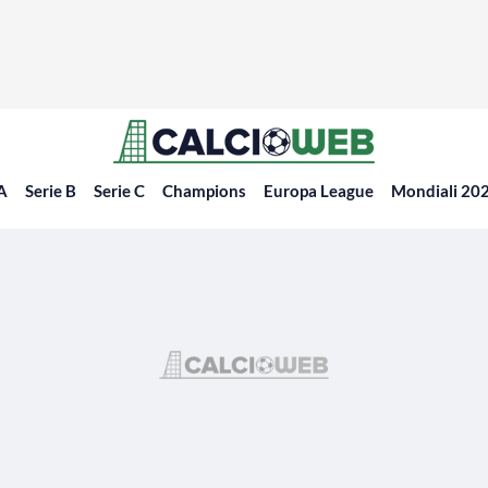
 A
Serie B
Serie C
Champions
Europa League
Mondiali 20