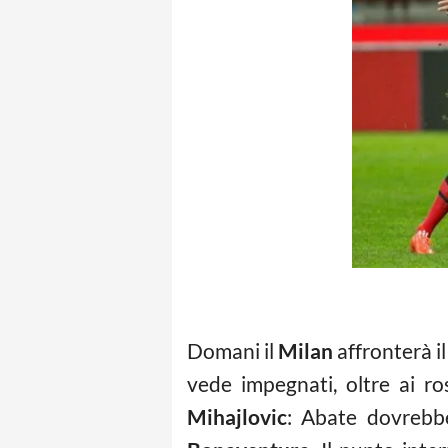
Domani il
Milan
affronterà i
vede impegnati, oltre ai r
Mihajlovic
: Abate dovrebbe