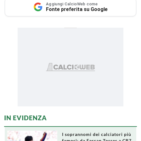
Aggiungi CalcioWeb come
Fonte preferita su Google
IN EVIDENZA
I soprannomi dei calciatori più
famosi: da Ferran Torres a CR7,