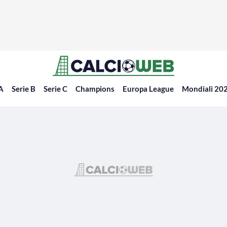
 A
Serie B
Serie C
Champions
Europa League
Mondiali 20