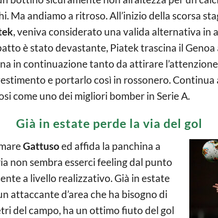
. Ma andiamo a ritroso. All’inizio della scorsa stag
tek
, veniva considerato una valida alternativa in 
’impatto è stato devastante, Piatek trascina il Genoa
egna in continuazione tanto da attirare l’attenzion
estimento e portarlo così in rossonero. Continua
i come uno dei migliori bomber in Serie A.
Già in estate perde la via del gol
ermare
Gattuso
ed affida la panchina a
a non sembra esserci feeling dal punto
sente a livello realizzativo. Già in estate
è un attaccante d’area che ha bisogno di
etri del campo, ha un ottimo fiuto del gol