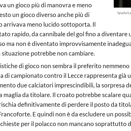
a un gioco più di manovra e meno
Spada/La
esto un gioco diverso anche più di
o arrivava meno lucido sottoporta. Il
tato rapido, da cannibale del gol fino a diventare
rso ma non è diventato improvvisamente inadegu
la situazione potrebbe non cambiare.
istiche di gioco non sembra il preferito nemmeno d
a di campionato contro il Lecce rappresenta già un
nto due calciatori imprescindibili, la sorpresa de
a maglia da titolare. Il croato potrebbe scalare qu
ischia definitivamente di perdere il posto da titol
Francoforte. E quindi non è da escludere un possib
 richieste per il polacco non mancano soprattutto