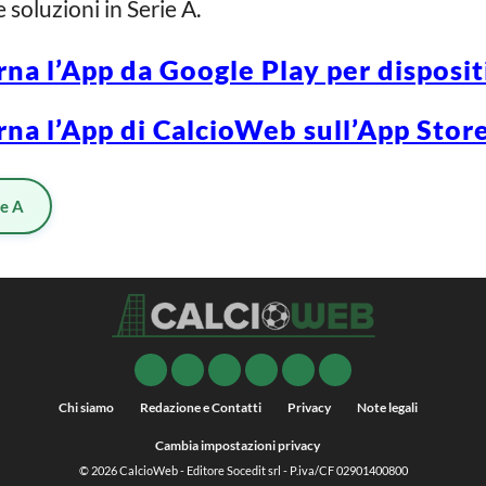
oluzioni in Serie A.
rna l’App da Google Play per disposi
rna l’App di CalcioWeb sull’App Store
ie A
Chi siamo
Redazione e Contatti
Privacy
Note legali
Cambia impostazioni privacy
© 2026
CalcioWeb
- Editore Socedit srl - P.iva/CF 02901400800