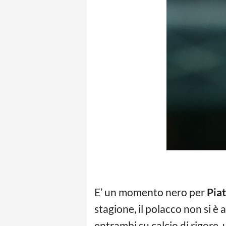
E’ un momento nero per
Pia
stagione, il polacco non si è
entrambi su calcio di rigore,