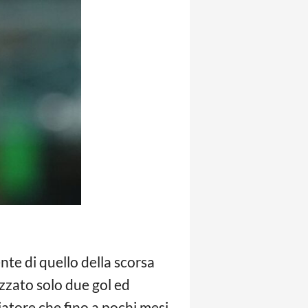
te di quello della scorsa
izzato solo due gol ed
iatore che fino a pochi mesi