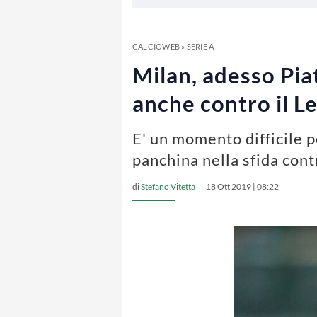
CALCIOWEB
»
SERIE A
Milan, adesso Piat
anche contro il Le
E' un momento difficile p
panchina nella sfida cont
di
Stefano Vitetta
18 Ott 2019 | 08:22