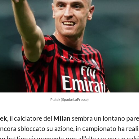
Piatek (Spada/LaPresse)
tek
, il calciatore del
Milan
sembra un lontano paren
 ancora sbloccato su azione, in campionato ha real
 un bottino sicuramente non all’altezza per un calc