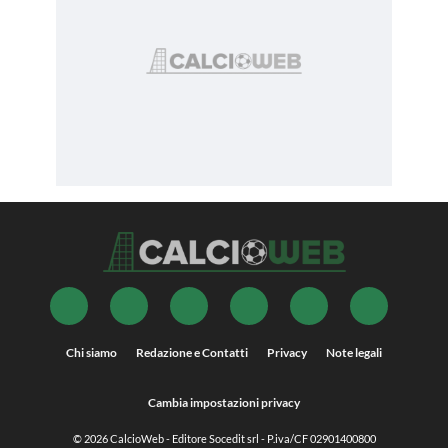
Chi siamo
Redazione e Contatti
Privacy
Note legali
Cambia impostazioni privacy
© 2026
CalcioWeb
- Editore Socedit srl - P.iva/CF 02901400800