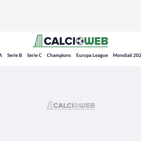
 A
Serie B
Serie C
Champions
Europa League
Mondiali 20