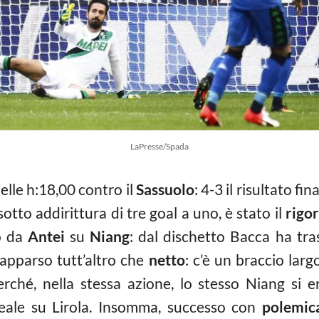
LaPresse/Spada
delle h:18,00 contro il
Sassuolo
: 4-3 il risultato fi
tto addirittura di tre goal a uno, è stato il
rigo
o da
Antei
su
Niang
: dal dischetto Bacca ha tra
 apparso tutt’altro che
netto
: c’è un braccio lar
rché, nella stessa azione, lo stesso Niang si e
eale su Lirola. Insomma, successo con
polemic