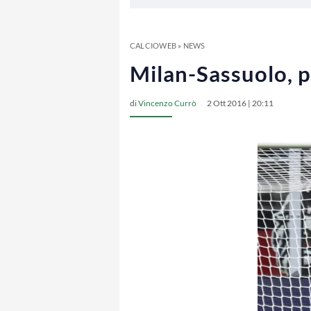
CALCIOWEB
»
NEWS
Milan-Sassuolo, p
di
Vincenzo Currò
2 Ott 2016 | 20:11