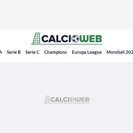
 A
Serie B
Serie C
Champions
Europa League
Mondiali 20