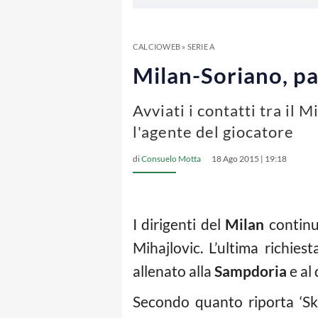
CALCIOWEB
»
SERIE A
Milan-Soriano, par
Avviati i contatti tra il 
l'agente del giocatore
di
Consuelo Motta
18 Ago 2015 | 19:18
I dirigenti del
Milan
continua
Mihajlovic. L’ultima richies
allenato alla
Sampdoria
e al
Secondo quanto riporta ‘S